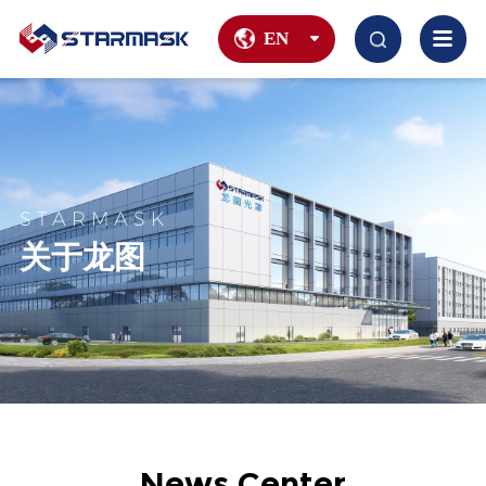
EN
STARMASK
关于龙图
News Center