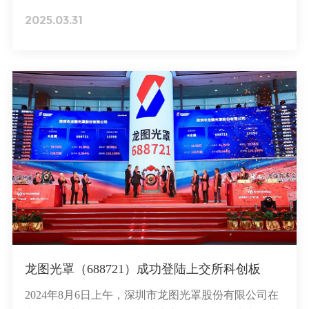
顺利召开。本次理事会现场听取并审议通过了协会
2025.03.31
2025年1-3月工作报告、2024年度财务报告、关于增补
会员单位的议案以及换届事项等内容，会后各理事会
嘉宾前往龙图光罩高端掩模版生产基地进行参观交
流。
龙图光罩（688721）成功登陆上交所科创板
2024年8月6日上午，深圳市龙图光罩股份有限公司在